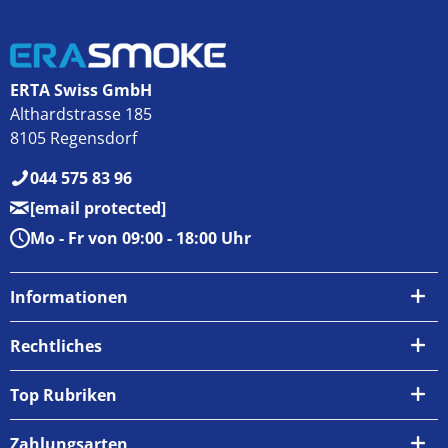
ERTA Swiss GmbH
Althardstrasse 185
8105 Regensdorf
044 575 83 96
[email protected]
Mo - Fr von 09:00 - 18:00 Uhr
Informationen
Über uns
Rechtliches
Kontakt
AGB
Top Rubriken
Zahlungsarten
Impressum
Zahlungsarten