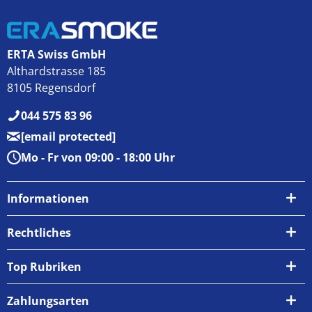
ERTA Swiss GmbH
Althardstrasse 185
8105 Regensdorf
044 575 83 96
[email protected]
Mo - Fr von 09:00 - 18:00 Uhr
Informationen
Über uns
Rechtliches
Kontakt
AGB
Top Rubriken
Zahlungsarten
Impressum
Zahlungsarten
Versand & Abholung