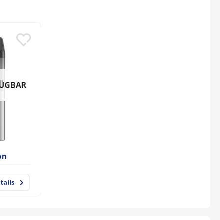
FÜGBAR
on
tails