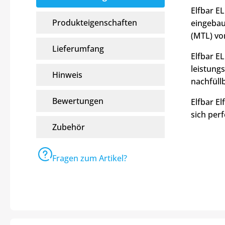
Elfbar E
Produkteigenschaften
eingebau
(MTL) vo
Lieferumfang
Elfbar E
leistung
Hinweis
nachfüll
Bewertungen
Elfbar E
sich perf
Zubehör
Fragen zum Artikel?