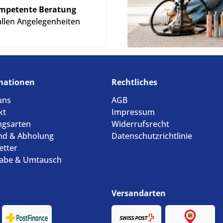
mpetente Beratung
allen Angelegenheiten
mationen
Rechtliches
uns
AGB
kt
Impressum
ngsarten
Widerrufsrecht
nd & Abholung
Datenschutzrichtlinie
etter
abe & Umtausch
Versandarten