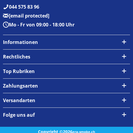
044 575 83 96
[email protected]
Mo - Fr von 09:00 - 18:00 Uhr
Informationen
Über uns
Rechtliches
Kontakt
AGB
Top Rubriken
Zahlungsarten
Impressum
Zahlungsarten
Versand & Abholung
Widerrufsrecht
Versandarten
Newsletter
Datenschutzrichtlinie
Rückgabe & Umtausch
Folge uns auf
Copyright ©2026
era-smoke.ch