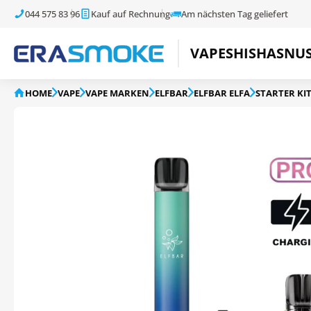
044 575 83 96
Kauf auf Rechnung
Am nächsten Tag geliefert
VAPE
SHISHA
SNU
HOME
VAPE
VAPE MARKEN
ELFBAR
ELFBAR ELFA
STARTER KI