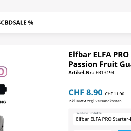
S
CBD
SALE %
T
Elfbar ELFA PRO 
Passion Fruit G
Artikel-Nr.:
ER13194
CHF 8.90
CHF 11.90
inkl. MwSt.
zzgl. Versandkosten
Weitere Produkte
Elfbar ELFA PRO Starter-