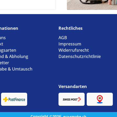
mationen
Rechtliches
uns
AGB
kt
Impressum
ngsarten
Widerrufsrecht
nd & Abholung
Datenschutzrichtlinie
etter
abe & Umtausch
Versandarten
Copyright ©2026
era-smoke.ch