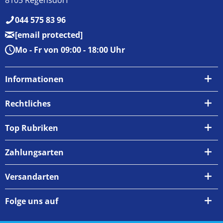
044 575 83 96
[email protected]
Mo - Fr von 09:00 - 18:00 Uhr
Informationen
Über uns
Rechtliches
Kontakt
AGB
Top Rubriken
Zahlungsarten
Impressum
Zahlungsarten
Versand & Abholung
Widerrufsrecht
Versandarten
Newsletter
Datenschutzrichtlinie
Rückgabe & Umtausch
Folge uns auf