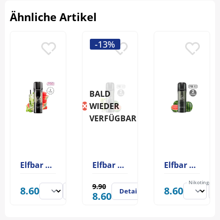
Ähnliche Artikel
-13%
BALD
WIEDER
VERFÜGBAR
Elfbar ELFA PRO Pod Watermelon Mojito 20mg
Elfbar Elfa Pro V2 Pod Watermelon Mojito 20mg
Elfbar Elfa Pro V2 Pod Watermelon
Nikotingehal
9.90
8.60
8.60
Details
8.60