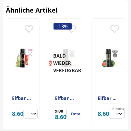
Ähnliche Artikel
-13%
BALD
WIEDER
VERFÜGBAR
Elfbar ELFA PRO Pod Watermelon Mojito 20mg
Elfbar Elfa Pro V2 Pod Watermelon Mojito 20mg
Elfbar Elfa Pro V2 Pod Watermelon
Nikotingehal
9.90
8.60
8.60
Details
8.60