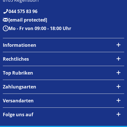
044 575 83 96
[email protected]
Mo - Fr von 09:00 - 18:00 Uhr
Informationen
Über uns
Rechtliches
Kontakt
AGB
Top Rubriken
Zahlungsarten
Impressum
Zahlungsarten
Versand & Abholung
Widerrufsrecht
Versandarten
Newsletter
Datenschutzrichtlinie
Rückgabe & Umtausch
Folge uns auf