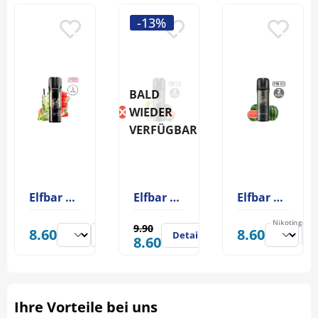
-13%
BALD
WIEDER
VERFÜGBAR
Elfbar ELFA PRO Pod Watermelon Mojito 20mg
Elfbar Elfa Pro V2 Pod Watermelon Mojito 20mg
Elfbar Elfa Pro V2 Pod Watermelon
Nikotingehal
9.90
8.60
8.60
Details
8.60
Ihre Vorteile bei uns