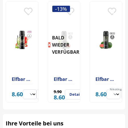
-13%
BALD
WIEDER
VERFÜGBAR
Elfbar ELFA PRO Pod Watermelon Mojito 20mg
Elfbar Elfa Pro V2 Pod Watermelon Mojito 20mg
Elfbar Elfa Pro V2 Pod Watermelon
Nikotingehal
9.90
8.60
8.60
Details
8.60
Ihre Vorteile bei uns