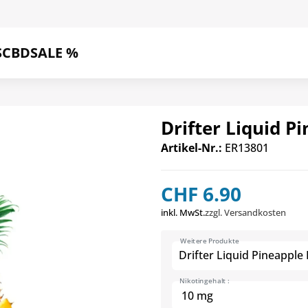
S
CBD
SALE %
Drifter Liquid P
Artikel-Nr.:
ER13801
CHF 6.90
inkl. MwSt.
zzgl. Versandkosten
Weitere Produkte
Drifter Liquid Pineapple 
Nikotingehalt :