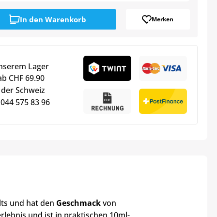
In den
Warenkorb
Merken
unserem Lager
ab CHF 69.90
 der Schweiz
 044 575 83 96
lts und hat den
Geschmack
von
rlebnis und ist in praktischen 10ml-