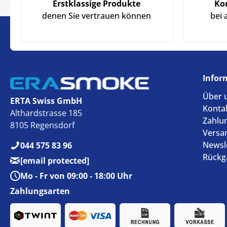
Erstklassige Produkte
Ko
denen Sie vertrauen können
bei 
Infor
Über 
ERTA Swiss GmbH
Konta
Althardstrasse 185
Zahlu
8105 Regensdorf
Versa
Newsl
044 575 83 96
Rückg
[email protected]
Mo - Fr von 09:00 - 18:00 Uhr
Zahlungsarten