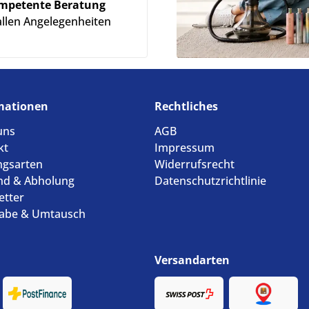
mpetente Beratung
allen Angelegenheiten
mationen
Rechtliches
uns
AGB
kt
Impressum
ngsarten
Widerrufsrecht
nd & Abholung
Datenschutzrichtlinie
etter
abe & Umtausch
Versandarten