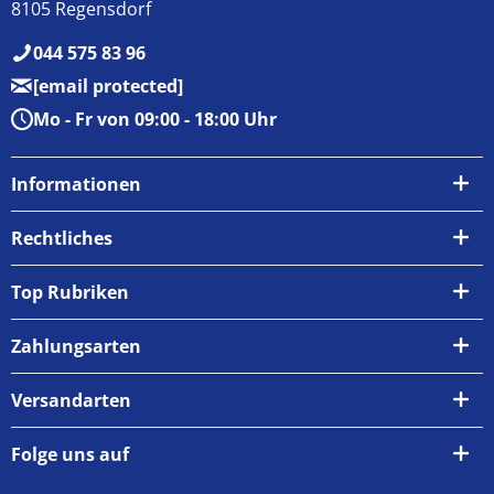
8105 Regensdorf
044 575 83 96
[email protected]
Mo - Fr von 09:00 - 18:00 Uhr
Informationen
Über uns
Rechtliches
Kontakt
AGB
Top Rubriken
Zahlungsarten
Impressum
Zahlungsarten
Versand & Abholung
Widerrufsrecht
Versandarten
Newsletter
Datenschutzrichtlinie
Rückgabe & Umtausch
Folge uns auf