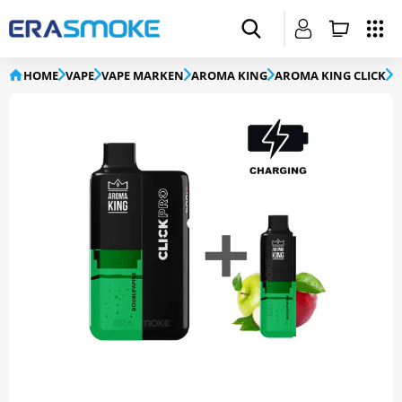
HOME
VAPE
VAPE MARKEN
AROMA KING
AROMA KING CLICK
S