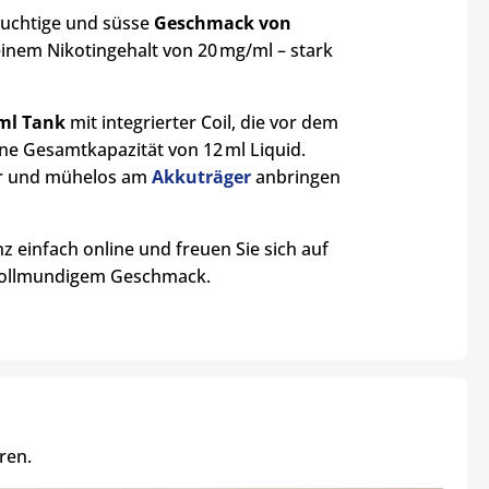
ruchtige und süsse
Geschmack von
inem Nikotingehalt von 20 mg/ml – stark
 ml Tank
mit integrierter Coil, die vor dem
e Gesamtkapazität von 12 ml Liquid.
her und mühelos am
Akkuträger
anbringen
nz einfach online und freuen Sie sich auf
vollmundigem Geschmack.
ren.