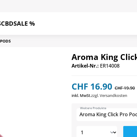
S
CBD
SALE %
PODS
Aroma King Clic
Artikel-Nr.:
ER14008
CHF 16.90
CHF 19.90
inkl. MwSt.
zzgl. Versandkosten
Weitere Produkte
Aroma King Click Pro Po