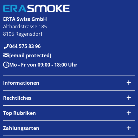
ERTA Swiss GmbH
Althardstrasse 185
8105 Regensdorf
044 575 83 96
[email protected]
Mo - Fr von 09:00 - 18:00 Uhr
Informationen
Über uns
Rechtliches
Kontakt
AGB
Top Rubriken
Zahlungsarten
Impressum
Zahlungsarten
Versand & Abholung
Widerrufsrecht